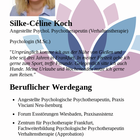
Silke-Céline Koch
Angestellte Psychol. Psychotherapeutin (Verhaltenstherapie)
Psychologin (M.Sc.)
"
Ursp
rünglich komme ich aus der Nähe von Gießen und
lebe seit drei Jahren in Frankfurt. In meiner Freizeit gehe ich
gerne zum Sport, treffe Freunde. Gelegentlich sitte ich auch
Hunde. Meine Urlaube und Wochenenden nutze ich gerne
zum Reisen."
Beruflicher Werdegang
Angestellt
e Psychologische Psychotherapeutin, Praxis
Visciani Neu-Isenburg
Forum Essstörungen Wiesbaden, Praxisassistenz
Zentrum für Psychotherapie Frankfurt,
Fachweiterbildung Psychologische Psychotherapeutin
Verhaltenstherapie (Approbation)